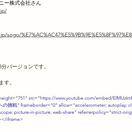
ニー株式会社さん
jp/
a.or.jp/sogo/%E7%AC%AC47%E5%9B%9E%E5%8F%97%
3分バージョンです。
ます。
 height="751" src="https://www.youtube.com/embed/EIMUzkt
ameborder="0" allow="accelerometer; autoplay; clipb
ope; picture-in-picture; web-share" referrerpolicy="strict-ori
n></iframe>