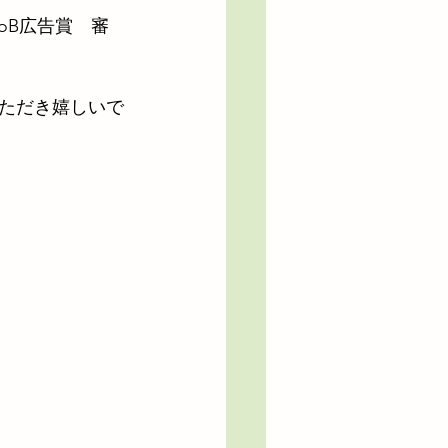
oB広告賞　審
ただき嬉しいで