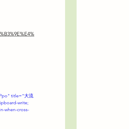
E8%B3%9E%E4%
iPpo" title="大流
oard-write; 
gin-when-cross-