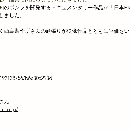
知
のポンプを開発するドキュメンタリー作品が「日本Bt
しました。
く酉島製作所さんの頑張りが映像作品とともに評価をい
1192138756/b6c306293d
さん
a.co.jp/