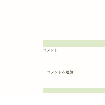
コメント
コメントを追加…
映画上映情報（斬コレクショ
ン）