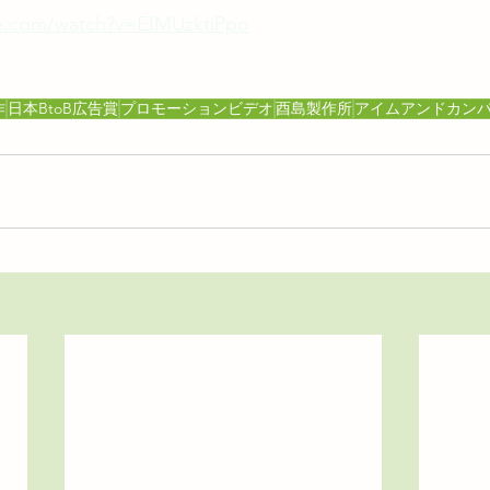
e.com/watch?v=EIMUzktiPpo
作
日本BtoB広告賞
プロモーションビデオ
酉島製作所
アイムアンドカン