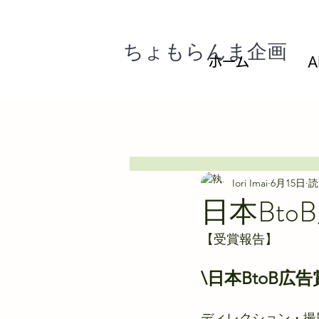
ちょもらんま企画
ホーム
A
All Posts
お知らせ
日記
Iori Imai
6月15日
読
日本Bt
【受賞報告】
\日本BtoB広
ディレクション・撮