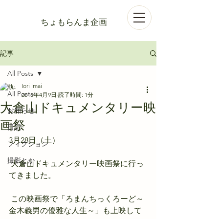
ちょもらんま企画
記事
All Posts
Iori Imai
All Posts
2015年4月9日
読了時間: 1分
大倉山ドキュメンタリー映
お知らせ
画祭
日記
3月28日（土）
フィクション
撮影とか
 大倉山ドキュメンタリー映画祭に行っ
てきました。
 この映画祭で「ろまんちっくろーど～
金木義男の優雅な人生～」も上映して