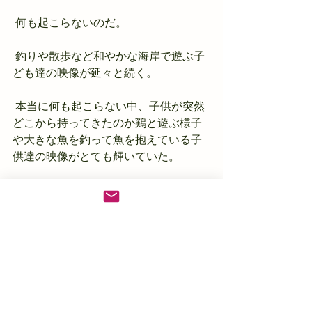
 何も起こらないのだ。
 釣りや散歩など和やかな海岸で遊ぶ子
ども達の映像が延々と続く。
 本当に何も起こらない中、子供が突然
どこから持ってきたのか鶏と遊ぶ様子
や大きな魚を釣って魚を抱えている子
供達の映像がとても輝いていた。
 そして、その何も起こらない映像の背
景から、監督のメッセージが浮かび上
がってくる。
 どこか川島雄三監督の「青べか物語」
にある反骨精神が全編に漂っている感
じを受けた。