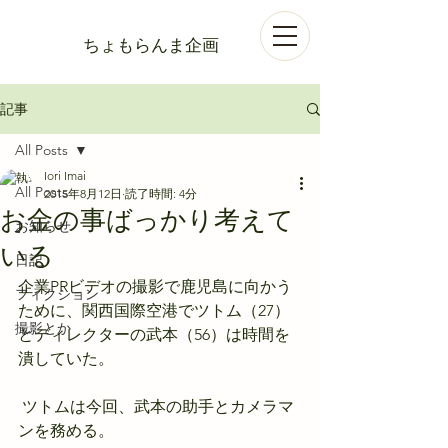
ちょもらんま企画
記事
All Posts
Iori Imai
All Posts
2015年8月12日
読了時間: 4分
お金の事ばっかり考えて
お知らせ
いる
日記
企業PRビデオの撮影で鹿児島に向かう
フィクション
ために、関西国際空港でツトム（27）
撮影とか
とディレクターの武本（56）は時間を
潰していた。
 ツトムは今回、武本の助手とカメラマ
ンを務める。