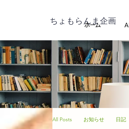
ちょもらんま企画
ホーム
A
All Posts
お知らせ
日記