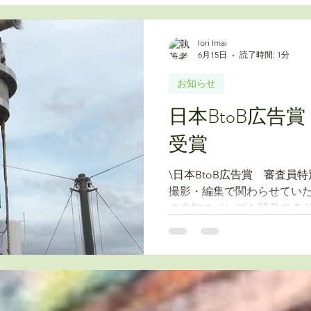
Iori Imai
6月15日
読了時間: 1分
お知らせ
日本BtoB広告
受賞
\日本BtoB広告賞 審査員特別賞 受賞/ 
撮影・編集で関わらせていた
の未知のポンプを開発する
本BtoB広告賞 審査員特別賞
地球の為に働く酉島製作所
もに評価をいただき嬉しい