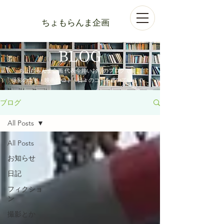
ちょもらんま企画
BLOG
ちょもらんま企画 代表今井いおりのブログです。
​撮影のコト・映画のコト・日々のコトを書いています。
ブログ
All Posts
All Posts
お知らせ
日記
フィクショ
ン
撮影とか